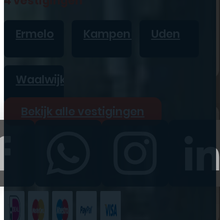
4 vestigingen
iPad
Overig
Ermelo
Kampen
Uden
Vraag offerte aan
Bekijk alle prijzen
Waalwijk
Producten
Bekijk alle vestigingen
iPhone
iPad
Refurbished
Accessoires
Bekijk alle
producten