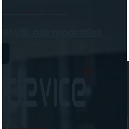
Geen producten in de
Maak een
afspraak
winkelwagen.
Bekijk alle reparaties
Reparaties
iPhone