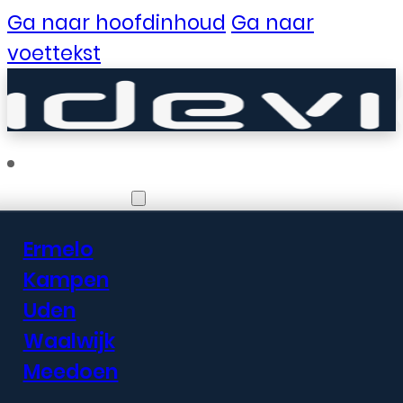
Ga naar hoofdinhoud
Ga naar
voettekst
Vestigingen
Ermelo
Er zijn geweldige
Kampen
Uden
dingen in het
Waalwijk
verschiet
Meedoen