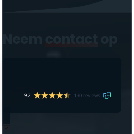
Neem
contact
op
9.2
130 reviews
0