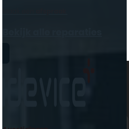
Geen producten in de
Maak een
afspraak
winkelwagen.
Bekijk alle reparaties
Reparaties
iPhone