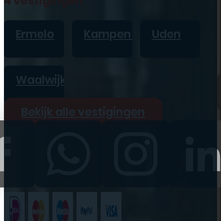
4 vestigingen
iPad
Overig
Ermelo
Kampen
Uden
Vraag offerte aan
Bekijk alle prijzen
Waalwijk
Producten
Bekijk alle vestigingen
iPhone
iPad
Refurbished
Accessoires
Bekijk alle
producten