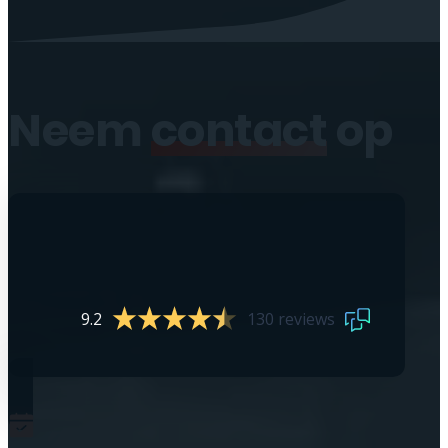
Neem
contact
op
9.2
130 reviews
0