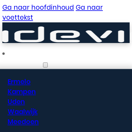
Ga naar hoofdinhoud
Ga naar
voettekst
Vestigingen
Ermelo
Er zijn geweldige
Kampen
Uden
dingen in het
Waalwijk
verschiet
Meedoen