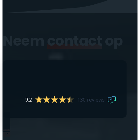
Neem
contact
op
9.2
130 reviews
0