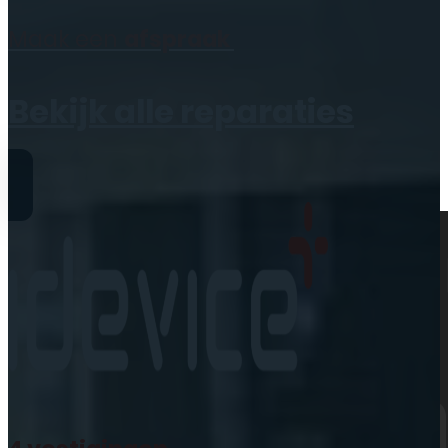
Geen producten in de
Maak een
afspraak
winkelwagen.
Bekijk alle reparaties
Reparaties
iPhone