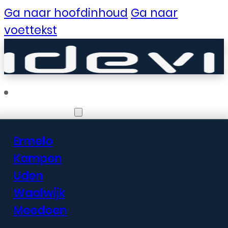
Ga naar hoofdinhoud
Ga naar
voettekst
Vestigingen
Ermelo
Er zijn geweldige
Kampen
Uden
dingen in het
Waalwijk
verschiet
Meedoen