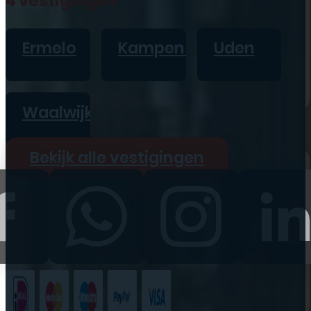
4 vestigingen
iPad
Overig
Ermelo
Kampen
Uden
Vraag offerte aan
Bekijk alle prijzen
Waalwijk
Producten
Bekijk alle vestigingen
iPhone
iPad
Refurbished
Accessoires
Bekijk alle
producten