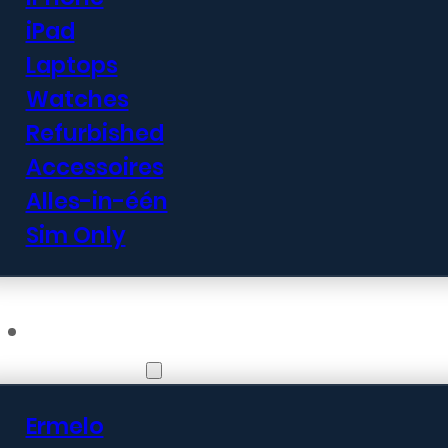
iPad
Laptops
Watches
Refurbished
Accessoires
Alles-in-één
Sim Only
Vestigingen
Ermelo