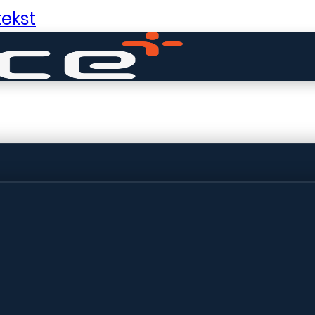
ekst
ldige dingen in 
ht! Onze winkel wordt momenteel gebo