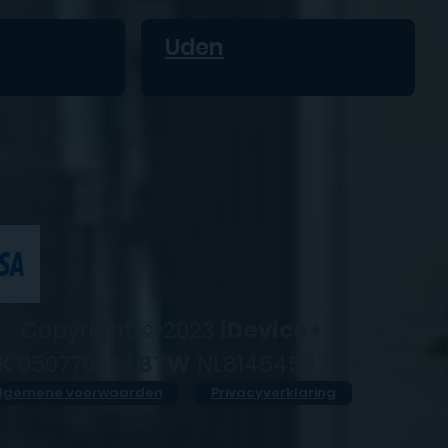
Uden
Copyright © 2023
iDevice+
K
05077952 |
BTW
NL814545476B01
lgemene voorwaarden
Privacyverklaring