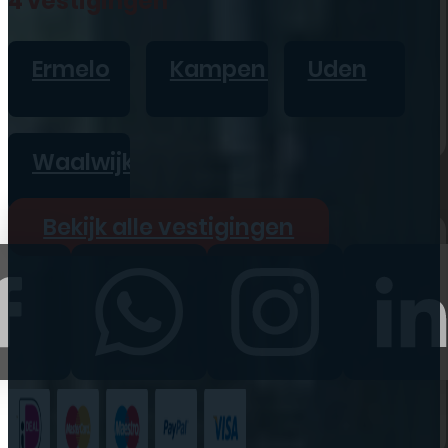
4 vestigingen
iPad
Overig
Ermelo
Kampen
Uden
Vraag offerte aan
Bekijk alle prijzen
Waalwijk
Producten
Bekijk alle vestigingen
iPhone
iPad
Refurbished
Accessoires
Bekijk alle
producten