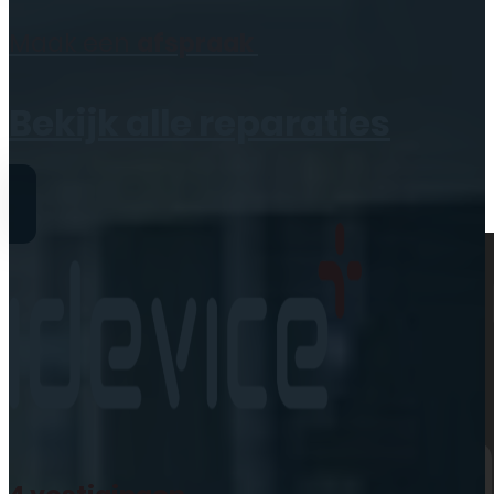
Geen producten in de
Maak een
afspraak
winkelwagen.
Bekijk alle reparaties
Reparaties
iPhone