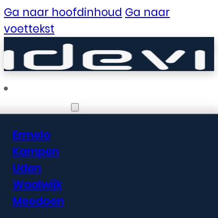
Ga naar hoofdinhoud
Ga naar
voettekst
Vestigingen
Ermelo
Er zijn geweldige
Kampen
Uden
dingen in het
Waalwijk
verschiet
Meedoen