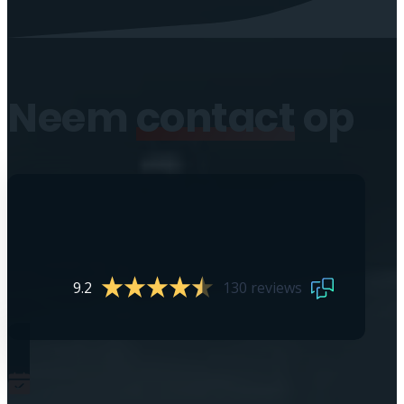
Neem
contact
op
9.2
130 reviews
0