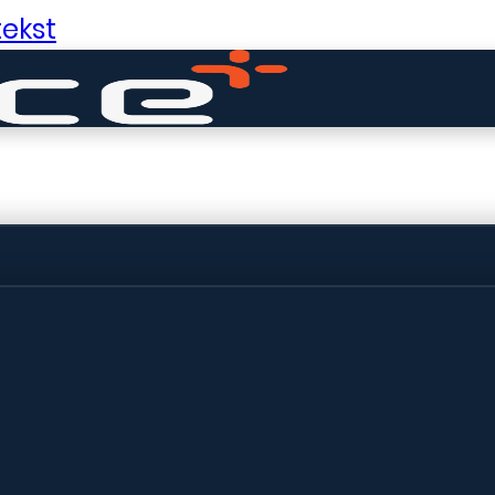
ekst
ldige dingen in 
ht! Onze winkel wordt momenteel gebo