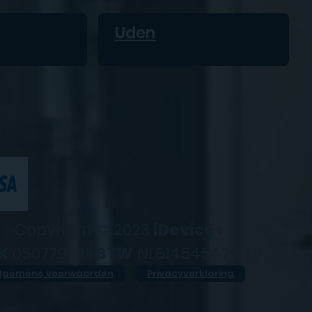
Uden
Copyright © 2023
iDevice+
K
05077952 |
BTW
NL814545476B01
lgemene voorwaarden
Privacyverklaring