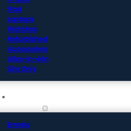
iPad
Laptops
Watches
Refurbished
Accessoires
Alles-in-één
Sim Only
Vestigingen
Ermelo