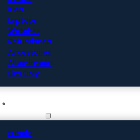
iPad
Laptops
Watches
Refurbished
Accessoires
Alles-in-één
Sim Only
Vestigingen
Ermelo