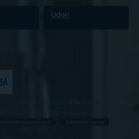
Uden
Copyright © 2023
iDevice+
K
05077952 |
BTW
NL814545476B01
lgemene voorwaarden
Privacyverklaring