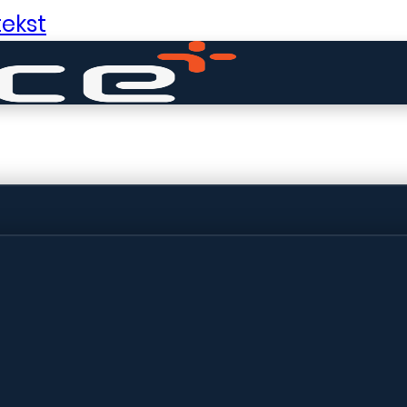
ekst
ldige dingen in 
ht! Onze winkel wordt momenteel gebo