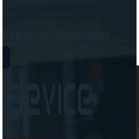
Geen producten in de
Maak een
afspraak
winkelwagen.
Bekijk alle reparaties
Reparaties
iPhone