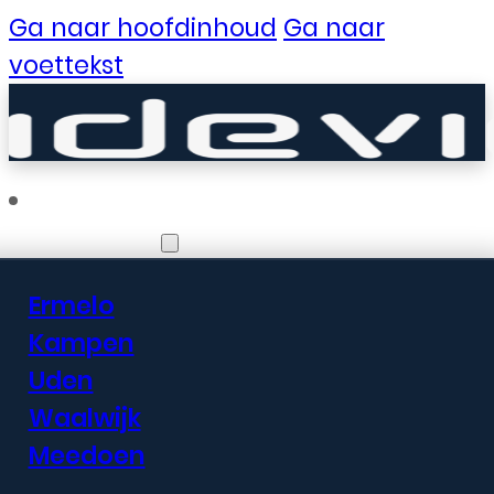
Ga naar hoofdinhoud
Ga naar
voettekst
Vestigingen
Ermelo
Er zijn geweldige
Kampen
Uden
dingen in het
Waalwijk
verschiet
Meedoen