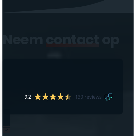
Neem
contact
op
9.2
130 reviews
0