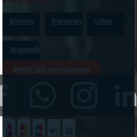
4 vestigingen
iPad
Overig
Ermelo
Kampen
Uden
Vraag offerte aan
Bekijk alle prijzen
Waalwijk
Producten
Bekijk alle vestigingen
iPhone
iPad
Refurbished
Accessoires
Bekijk alle
producten