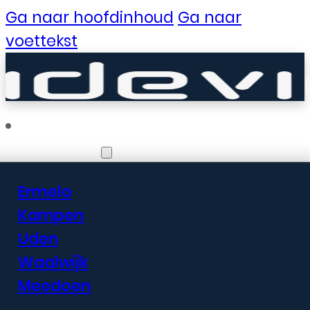
Ga naar hoofdinhoud
Ga naar
voettekst
Vestigingen
Ermelo
Er zijn geweldige
Kampen
Uden
dingen in het
Waalwijk
verschiet
Meedoen