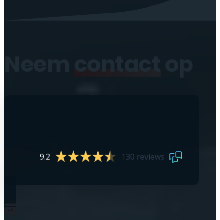
Neem
contact
op
9.2
130 reviews
0