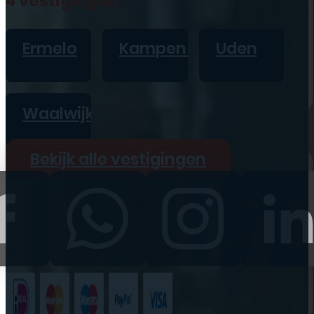
4 vestigingen
iPad
Overig
Ermelo
Kampen
Uden
Vraag offerte aan
Bekijk alle prijzen
Waalwijk
Producten
Bekijk alle vestigingen
iPhone
iPad
Refurbished
Accessoires
Bekijk alle
producten