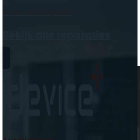
Geen producten in de
Maak een
afspraak
winkelwagen.
Bekijk alle reparaties
Reparaties
iPhone