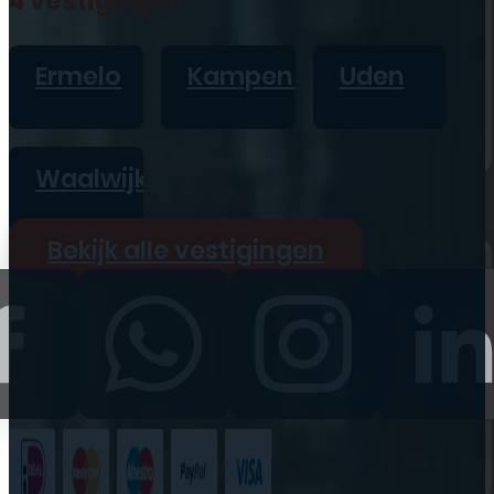
4 vestigingen
iPad
Overig
Ermelo
Kampen
Uden
Vraag offerte aan
Bekijk alle prijzen
Waalwijk
Producten
Bekijk alle vestigingen
iPhone
iPad
Refurbished
Accessoires
Bekijk alle
producten