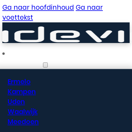
Ga naar hoofdinhoud
Ga naar
voettekst
Vestigingen
Ermelo
Er zijn geweldige
Kampen
Uden
dingen in het
Waalwijk
verschiet
Meedoen