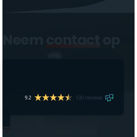
Neem
contact
op
9.2
130 reviews
0