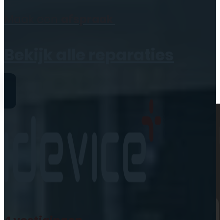
Geen producten in de
Maak een
afspraak
winkelwagen.
Bekijk alle reparaties
Reparaties
iPhone