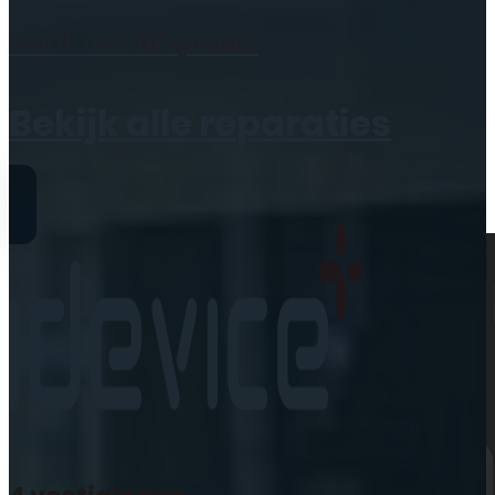
Geen producten in de
Maak een
afspraak
winkelwagen.
Bekijk alle reparaties
Reparaties
iPhone