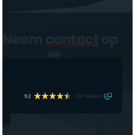
Neem
contact
op
9.2
130 reviews
0