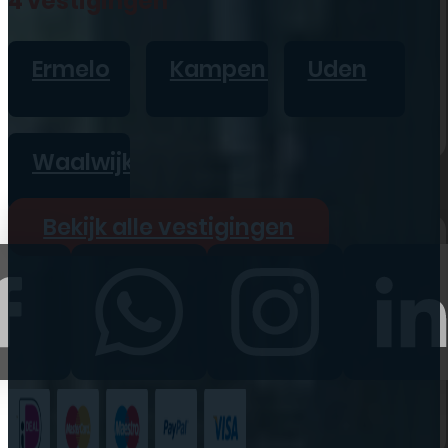
4 vestigingen
iPad
Overig
Ermelo
Kampen
Uden
Vraag offerte aan
Bekijk alle prijzen
Waalwijk
Producten
Bekijk alle vestigingen
iPhone
iPad
Refurbished
Accessoires
Bekijk alle
producten