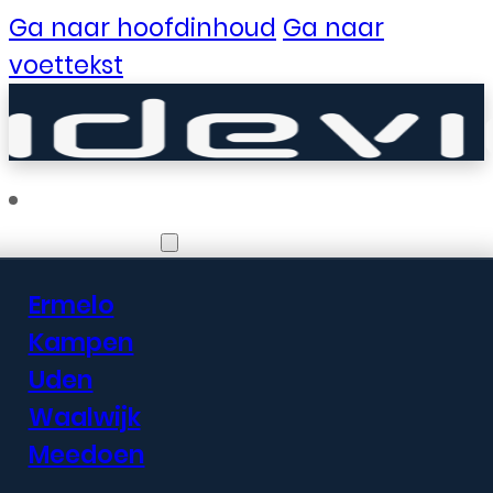
Ga naar hoofdinhoud
Ga naar
voettekst
Vestigingen
Ermelo
Er zijn geweldige
Kampen
Uden
dingen in het
Waalwijk
verschiet
Meedoen