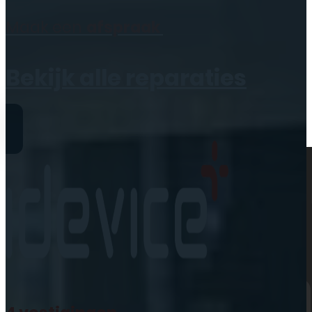
Geen producten in de
Maak een
afspraak
winkelwagen.
Bekijk alle reparaties
Reparaties
iPhone