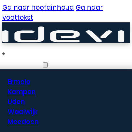
Ga naar hoofdinhoud
Ga naar
voettekst
Vestigingen
Ermelo
Er zijn geweldige
Kampen
Uden
dingen in het
Waalwijk
verschiet
Meedoen