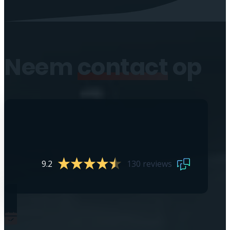
Neem
contact
op
9.2
130 reviews
0