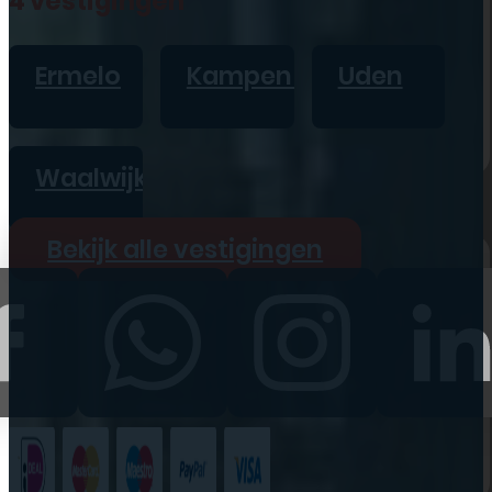
4 vestigingen
iPad
Overig
Ermelo
Kampen
Uden
Vraag offerte aan
Bekijk alle prijzen
Waalwijk
Producten
Bekijk alle vestigingen
iPhone
iPad
Refurbished
Accessoires
Bekijk alle
producten