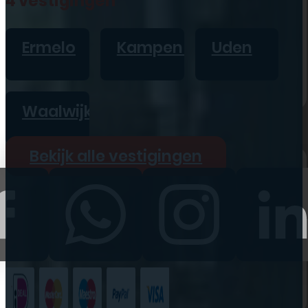
4 vestigingen
iPad
Overig
Ermelo
Kampen
Uden
Vraag offerte aan
Bekijk alle prijzen
Waalwijk
Producten
Bekijk alle vestigingen
iPhone
iPad
Refurbished
Accessoires
Bekijk alle
producten