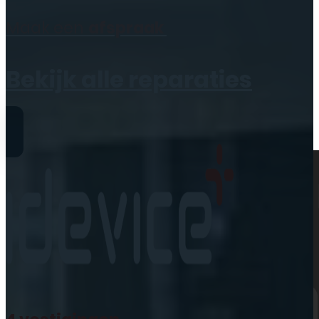
Geen producten in de
Maak een
afspraak
winkelwagen.
Bekijk alle reparaties
Reparaties
iPhone