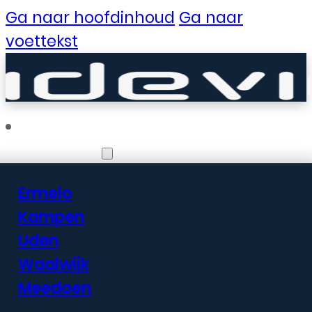
Ga naar hoofdinhoud
Ga naar
voettekst
Vestigingen
Ermelo
Er zijn geweldige
Kampen
Uden
dingen in het
Waalwijk
verschiet
Meedoen