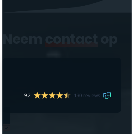
Neem
contact
op
9.2
130 reviews
0