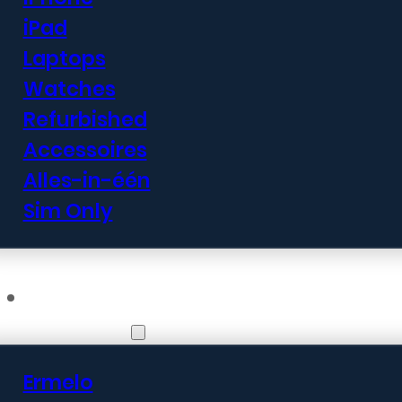
iPad
Laptops
Watches
Refurbished
Accessoires
Alles-in-één
Sim Only
Vestigingen
Ermelo