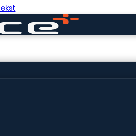
ekst
ldige dingen in 
ht! Onze winkel wordt momenteel gebo