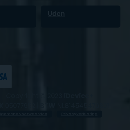
Uden
Copyright © 2023
iDevice+
K
05077952 |
BTW
NL814545476B01
lgemene voorwaarden
Privacyverklaring