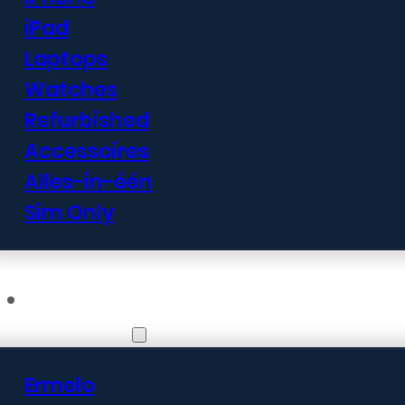
iPad
Laptops
Watches
Refurbished
Accessoires
Alles-in-één
Sim Only
Vestigingen
Ermelo