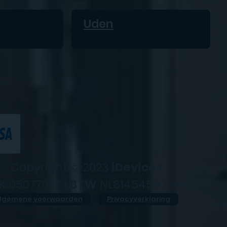
Uden
Copyright © 2023
iDevice+
K
05077952 |
BTW
NL814545476B01
lgemene voorwaarden
Privacyverklaring