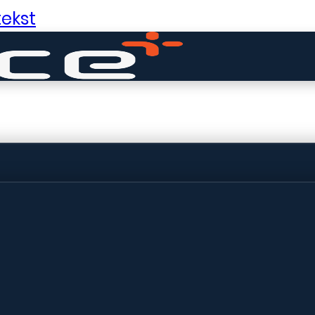
ekst
ldige dingen in 
ht! Onze winkel wordt momenteel gebo