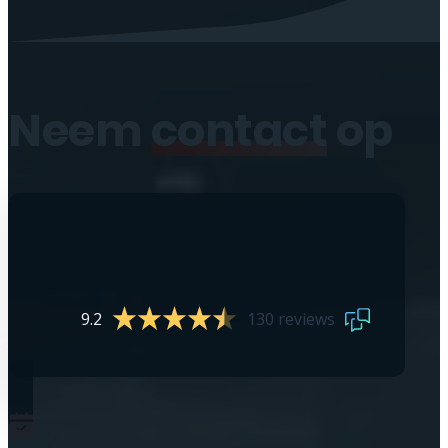
Neem
contact
op
9.2
130 reviews
0