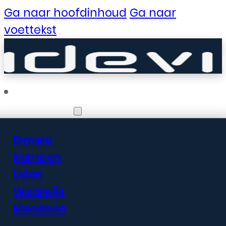
Ga naar hoofdinhoud
Ga naar
voettekst
Vestigingen
Ermelo
Er zijn geweldige
Kampen
Uden
dingen in het
Waalwijk
verschiet
Meedoen