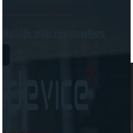
Geen producten in de
Maak een
afspraak
winkelwagen.
Bekijk alle reparaties
Reparaties
iPhone