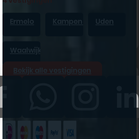
4 vestigingen
iPad
Overig
Ermelo
Kampen
Uden
Vraag offerte aan
Bekijk alle prijzen
Waalwijk
Producten
Bekijk alle vestigingen
iPhone
iPad
Refurbished
Accessoires
Bekijk alle
producten