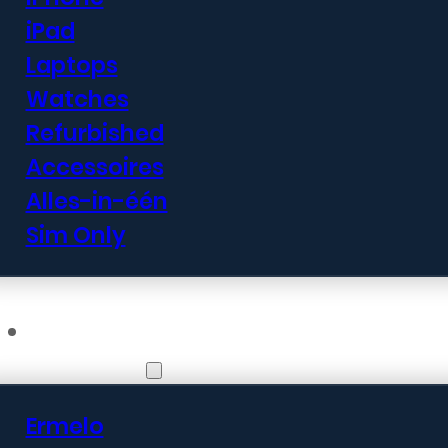
iPad
Laptops
Watches
Refurbished
Accessoires
Alles-in-één
Sim Only
Vestigingen
Ermelo