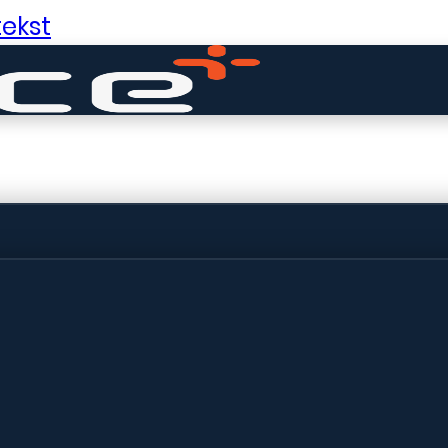
ekst
ldige dingen in 
ht! Onze winkel wordt momenteel gebo