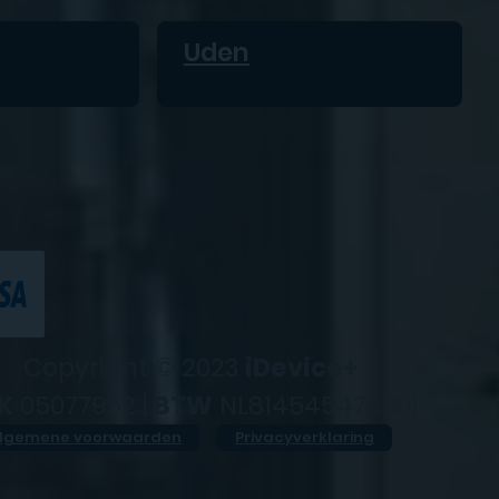
Uden
Copyright © 2023
iDevice+
K
05077952 |
BTW
NL814545476B01
lgemene voorwaarden
Privacyverklaring