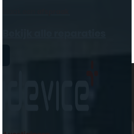
Geen producten in de
Maak een
afspraak
winkelwagen.
Bekijk alle reparaties
Reparaties
iPhone