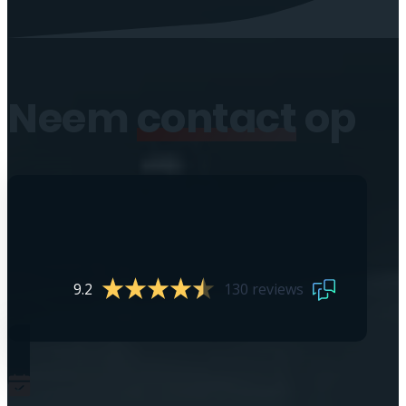
Neem
contact
op
9.2
130 reviews
0