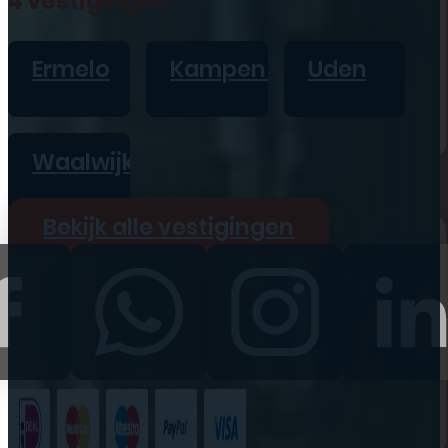
4 vestigingen
iPad
Overig
Ermelo
Kampen
Uden
Vraag offerte aan
Bekijk alle prijzen
Waalwijk
Producten
Bekijk alle vestigingen
iPhone
iPad
Refurbished
Accessoires
Bekijk alle
producten