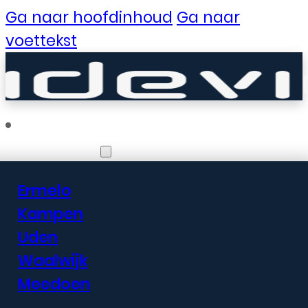
Ga naar hoofdinhoud
Ga naar
voettekst
Vestigingen
Ermelo
Er zijn geweldige
Kampen
Uden
dingen in het
Waalwijk
verschiet
Meedoen