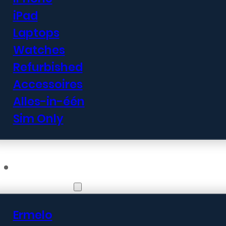
iPad
Laptops
Watches
Refurbished
Accessoires
Alles-in-één
Sim Only
Vestigingen
Ermelo