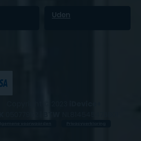
Uden
Copyright © 2023
iDevice+
K
05077952 |
BTW
NL814545476B01
lgemene voorwaarden
Privacyverklaring