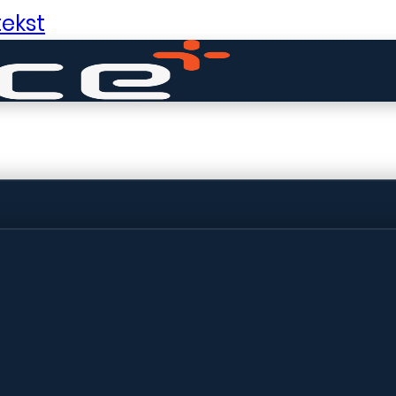
ekst
ldige dingen in 
ht! Onze winkel wordt momenteel gebo