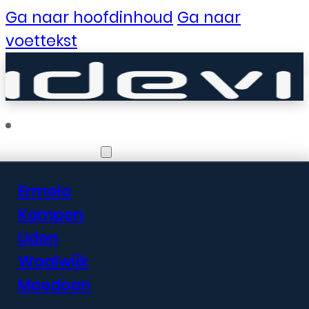
Ga naar hoofdinhoud
Ga naar
voettekst
Vestigingen
Ermelo
Er zijn geweldige
Kampen
Uden
dingen in het
Waalwijk
verschiet
Meedoen