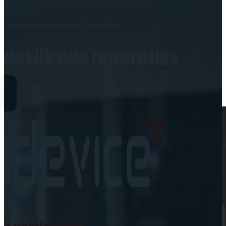
Geen producten in de
Maak een
afspraak
winkelwagen.
Bekijk alle reparaties
Reparaties
iPhone