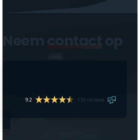
Neem
contact
op
9.2
130 reviews
0