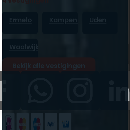
4 vestigingen
iPad
Overig
Ermelo
Kampen
Uden
Vraag offerte aan
Bekijk alle prijzen
Waalwijk
Producten
Bekijk alle vestigingen
iPhone
iPad
Refurbished
Accessoires
Bekijk alle
producten