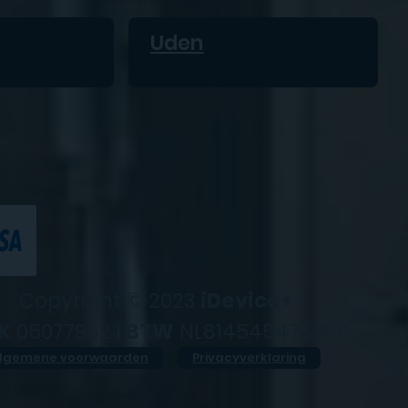
Uden
Copyright © 2023
iDevice+
K
05077952 |
BTW
NL814545476B01
lgemene voorwaarden
Privacyverklaring