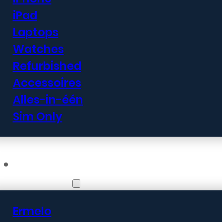
iPad
Laptops
Watches
Refurbished
Accessoires
Alles-in-één
Sim Only
Vestigingen
Ermelo