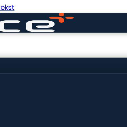
ekst
ldige dingen in 
ht! Onze winkel wordt momenteel gebo