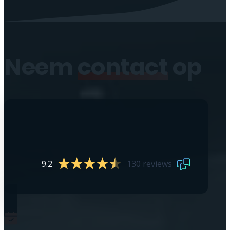
Neem
contact
op
9.2
130 reviews
0