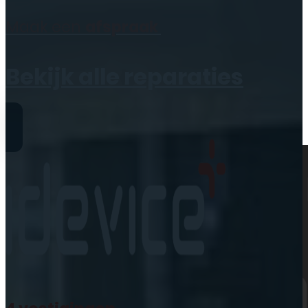
Geen producten in de
Maak een
afspraak
winkelwagen.
Bekijk alle reparaties
Reparaties
iPhone