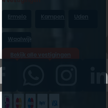
4 vestigingen
iPad
Overig
Ermelo
Kampen
Uden
Vraag offerte aan
Bekijk alle prijzen
Waalwijk
Producten
Bekijk alle vestigingen
iPhone
iPad
Refurbished
Accessoires
Bekijk alle
producten