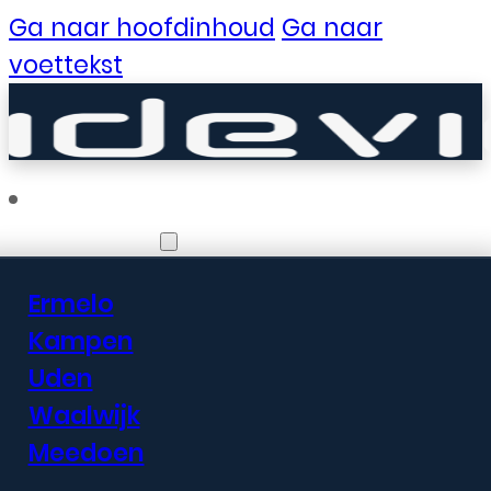
Ga naar hoofdinhoud
Ga naar
voettekst
Vestigingen
Ermelo
Er zijn geweldige
Kampen
Uden
dingen in het
Waalwijk
verschiet
Meedoen