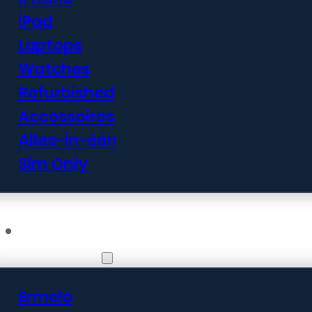
iPad
Laptops
Watches
Refurbished
Accessoires
Alles-in-één
Sim Only
Vestigingen
Ermelo