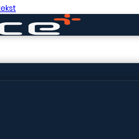
ekst
ldige dingen in 
ht! Onze winkel wordt momenteel gebo