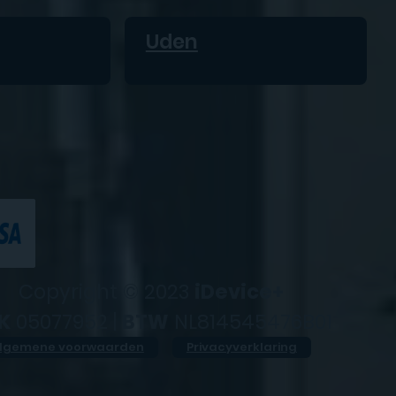
Uden
Copyright © 2023
iDevice+
K
05077952 |
BTW
NL814545476B01
lgemene voorwaarden
Privacyverklaring