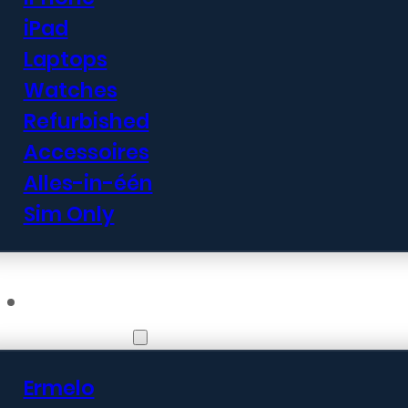
iPad
Laptops
Watches
Refurbished
Accessoires
Alles-in-één
Sim Only
Vestigingen
Ermelo