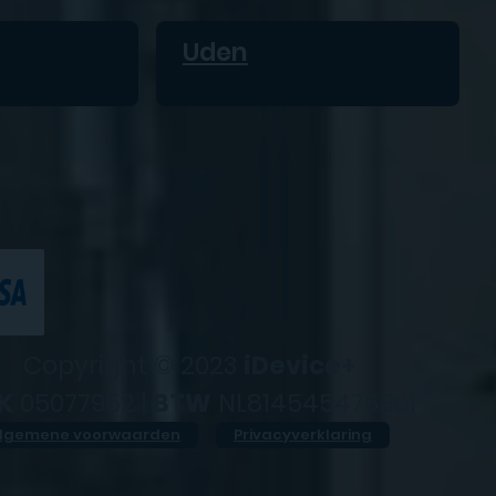
Uden
Copyright © 2023
iDevice+
K
05077952 |
BTW
NL814545476B01
lgemene voorwaarden
Privacyverklaring