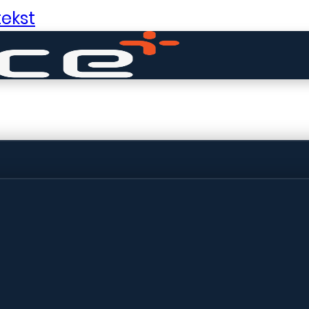
ekst
ldige dingen in 
ht! Onze winkel wordt momenteel gebo