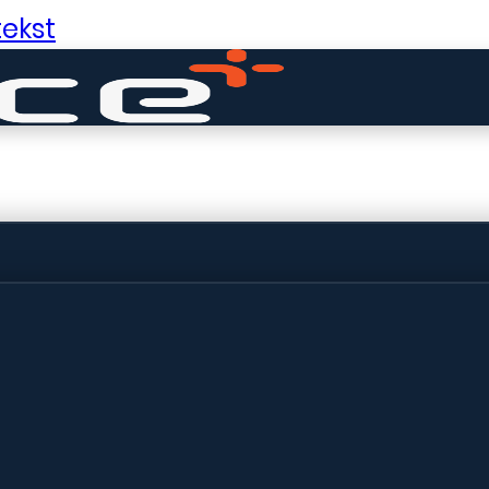
ekst
ldige dingen in 
ht! Onze winkel wordt momenteel gebo