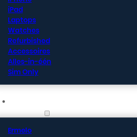
iPad
Laptops
Watches
Refurbished
Accessoires
Alles-in-één
Sim Only
Vestigingen
Ermelo