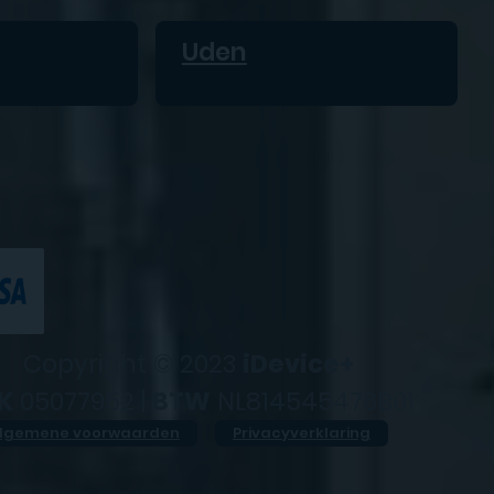
Uden
Copyright © 2023
iDevice+
K
05077952 |
BTW
NL814545476B01
lgemene voorwaarden
Privacyverklaring