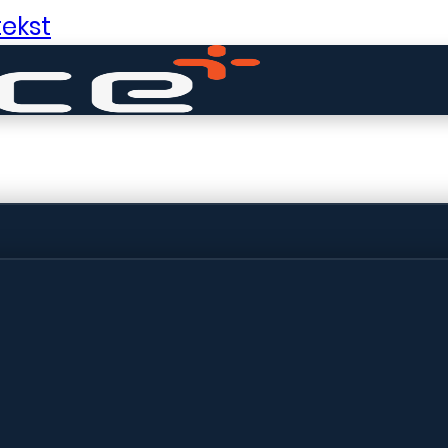
ekst
ldige dingen in 
ht! Onze winkel wordt momenteel gebo