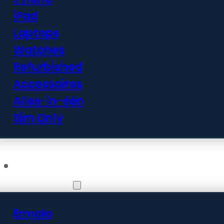
iPad
Laptops
Watches
Refurbished
Accessoires
Alles-in-één
Sim Only
Vestigingen
Ermelo