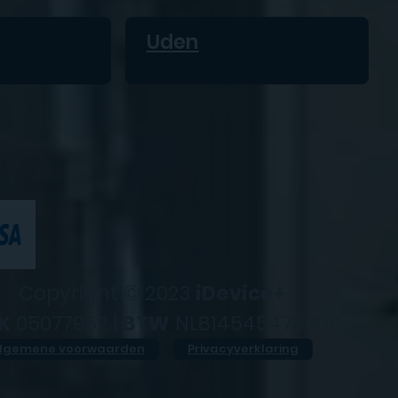
Uden
Copyright © 2023
iDevice+
K
05077952 |
BTW
NL814545476B01
lgemene voorwaarden
Privacyverklaring