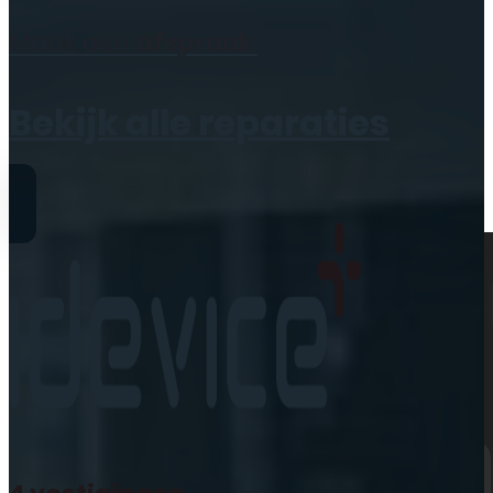
Geen producten in de
Maak een
afspraak
winkelwagen.
Bekijk alle reparaties
Reparaties
iPhone