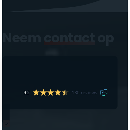
Neem
contact
op
9.2
130 reviews
0