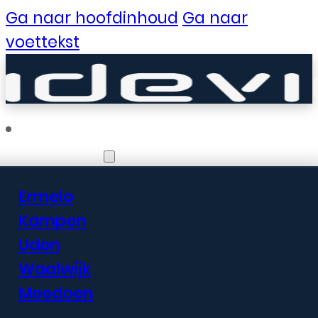
Ga naar hoofdinhoud
Ga naar
voettekst
Vestigingen
Ermelo
Er zijn geweldige
Kampen
Uden
dingen in het
Waalwijk
verschiet
Meedoen