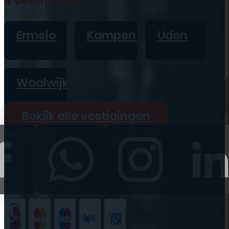
4 vestigingen
iPad
Overig
Ermelo
Kampen
Uden
Vraag offerte aan
Bekijk alle prijzen
Waalwijk
Producten
Bekijk alle vestigingen
iPhone
iPad
Refurbished
Accessoires
Bekijk alle
producten