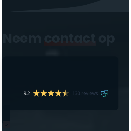
Neem
contact
op
9.2
130 reviews
0