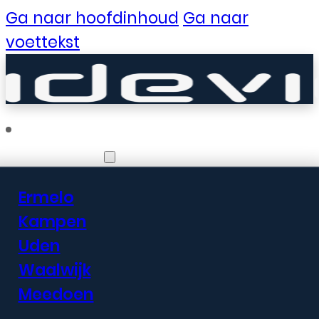
Ga naar hoofdinhoud
Ga naar
voettekst
Vestigingen
Ermelo
Er zijn geweldige
Kampen
Uden
dingen in het
Waalwijk
verschiet
Meedoen