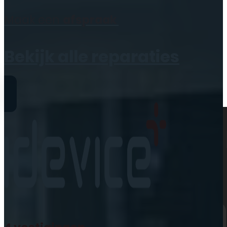
Geen producten in de
Maak een
afspraak
winkelwagen.
Bekijk alle reparaties
Reparaties
iPhone