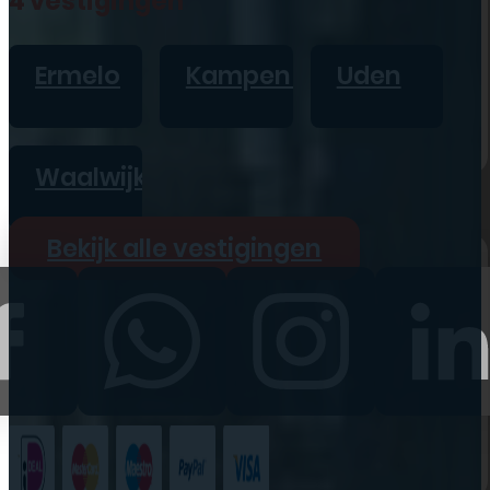
4 vestigingen
iPad
Overig
Ermelo
Kampen
Uden
Vraag offerte aan
Bekijk alle prijzen
Waalwijk
Producten
Bekijk alle vestigingen
iPhone
iPad
Refurbished
Accessoires
Bekijk alle
producten