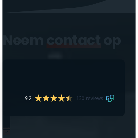
Neem
contact
op
9.2
130 reviews
0