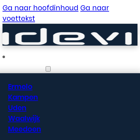
Ga naar hoofdinhoud
Ga naar
voettekst
Vestigingen
Ermelo
Er zijn geweldige
Kampen
Uden
dingen in het
Waalwijk
verschiet
Meedoen