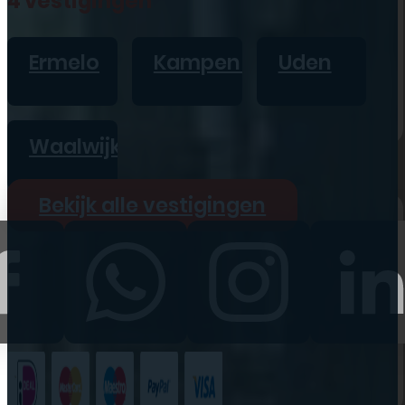
4 vestigingen
iPad
Overig
Ermelo
Kampen
Uden
Vraag offerte aan
Bekijk alle prijzen
Waalwijk
Producten
Bekijk alle vestigingen
iPhone
iPad
Refurbished
Accessoires
Bekijk alle
producten