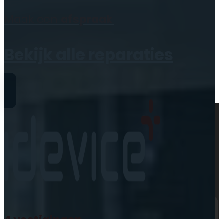
Geen producten in de
Maak een
afspraak
winkelwagen.
Bekijk alle reparaties
Reparaties
iPhone