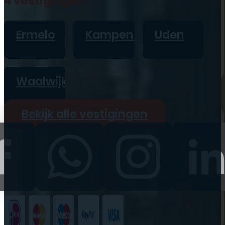
4 vestigingen
iPad
Overig
Ermelo
Kampen
Uden
Vraag offerte aan
Bekijk alle prijzen
Waalwijk
Producten
Bekijk alle vestigingen
iPhone
iPad
Refurbished
Accessoires
Bekijk alle
producten