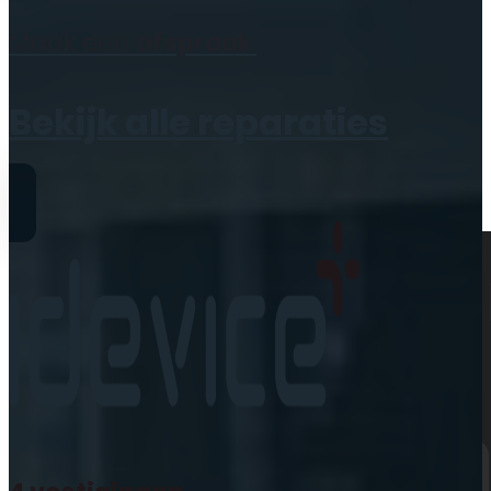
Geen producten in de
Maak een
afspraak
winkelwagen.
Bekijk alle reparaties
Reparaties
iPhone