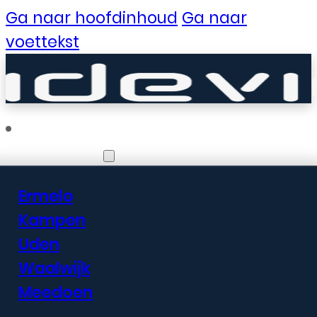
Ga naar hoofdinhoud
Ga naar
voettekst
Vestigingen
Ermelo
Er zijn geweldige
Kampen
Uden
dingen in het
Waalwijk
verschiet
Meedoen