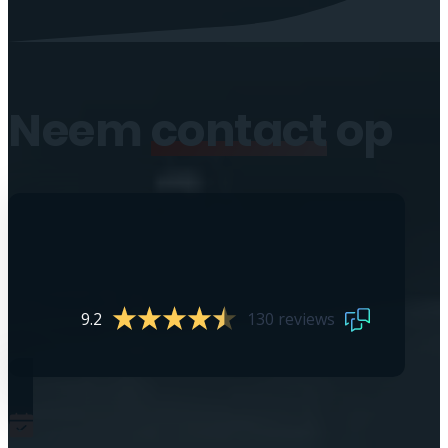
Neem
contact
op
9.2
130 reviews
0