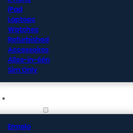
iPad
Laptops
Watches
Refurbished
Accessoires
Alles-in-één
Sim Only
Vestigingen
Ermelo