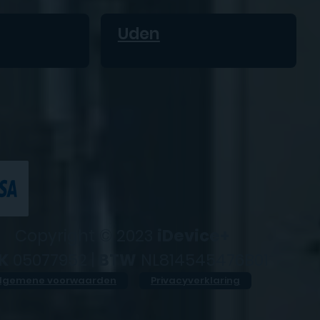
Uden
Copyright © 2023
iDevice+
K
05077952 |
BTW
NL814545476B01
lgemene voorwaarden
Privacyverklaring