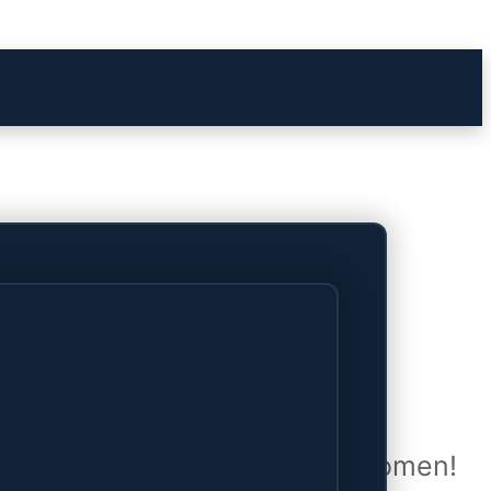
het verschiet
uwd en zal binnenkort online komen!