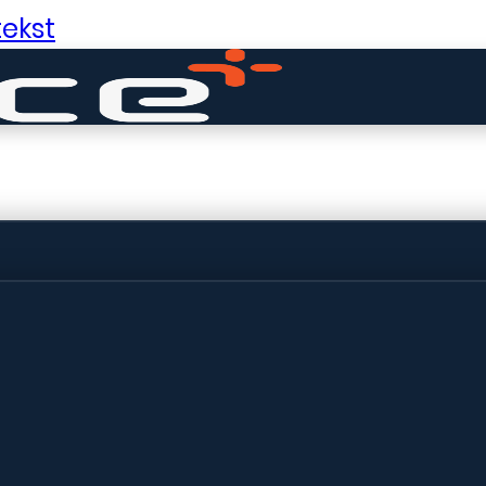
ekst
ldige dingen in 
ht! Onze winkel wordt momenteel gebo