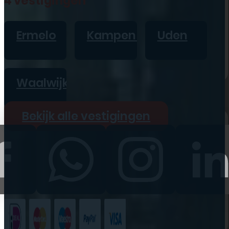
4 vestigingen
iPad
Overig
Ermelo
Kampen
Uden
Vraag offerte aan
Bekijk alle prijzen
Waalwijk
Producten
Bekijk alle vestigingen
iPhone
iPad
Refurbished
Accessoires
Bekijk alle
producten