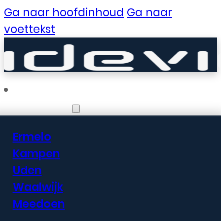
Ga naar hoofdinhoud
Ga naar
voettekst
Vestigingen
Ermelo
Er zijn geweldige
Kampen
Uden
dingen in het
Waalwijk
verschiet
Meedoen