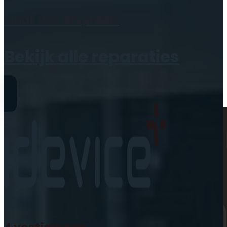
Geen producten in de
Maak een
afspraak
winkelwagen.
Bekijk alle reparaties
Reparaties
iPhone