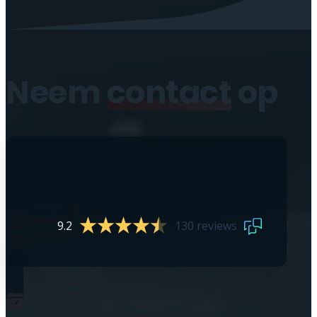
Neem
contact
op
9.2
130 reviews
0