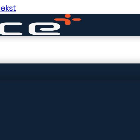
ekst
ldige dingen in 
ht! Onze winkel wordt momenteel gebo