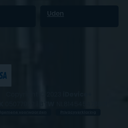
Uden
Copyright © 2023
iDevice+
K
05077952 |
BTW
NL814545476B01
lgemene voorwaarden
Privacyverklaring