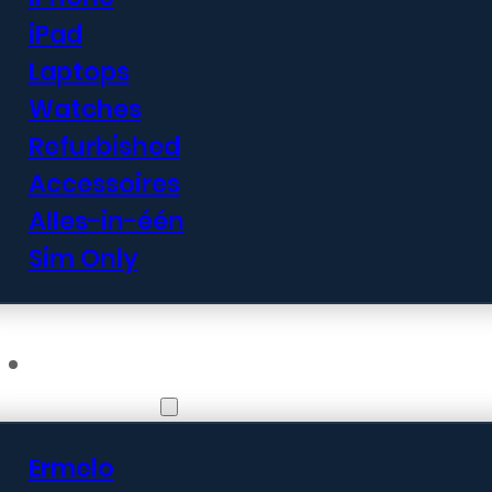
iPad
Laptops
Watches
Refurbished
Accessoires
Alles-in-één
Sim Only
Vestigingen
Ermelo