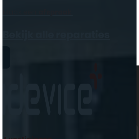
Geen producten in de
Maak een
afspraak
winkelwagen.
Bekijk alle reparaties
Reparaties
iPhone