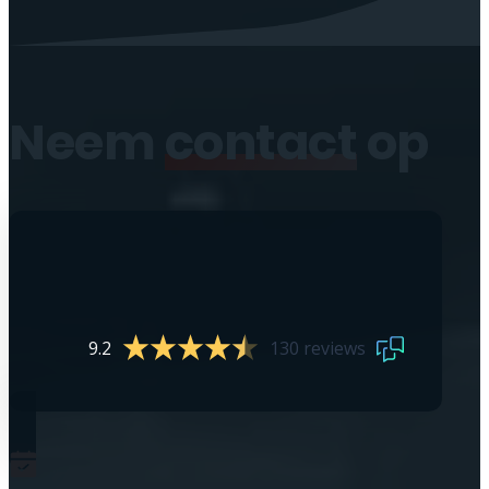
Neem
contact
op
9.2
130 reviews
0