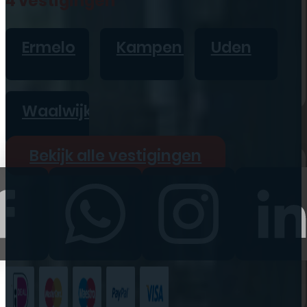
4 vestigingen
iPad
Overig
Ermelo
Kampen
Uden
Vraag offerte aan
Bekijk alle prijzen
Waalwijk
Producten
Bekijk alle vestigingen
iPhone
iPad
Refurbished
Accessoires
Bekijk alle
producten