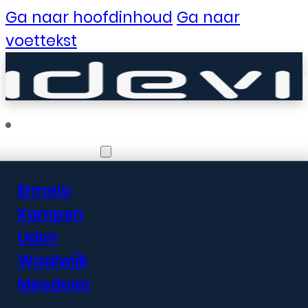
Ga naar hoofdinhoud
Ga naar
voettekst
Vestigingen
Ermelo
Er zijn geweldige
Kampen
Uden
dingen in het
Waalwijk
verschiet
Meedoen