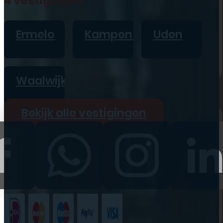
4 vestigingen
iPad
Overig
Ermelo
Kampen
Uden
Vraag offerte aan
Bekijk alle prijzen
Waalwijk
Producten
Bekijk alle vestigingen
iPhone
iPad
Refurbished
Accessoires
Bekijk alle
producten