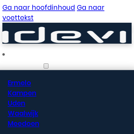
Ga naar hoofdinhoud
Ga naar
voettekst
Vestigingen
Ermelo
Er zijn geweldige
Kampen
Uden
dingen in het
Waalwijk
verschiet
Meedoen