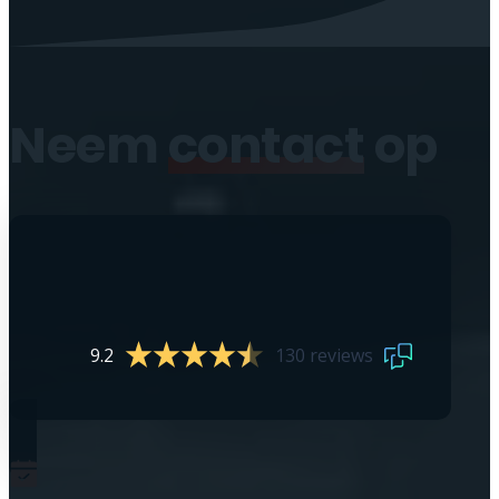
Neem
contact
op
9.2
130 reviews
0