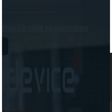
Geen producten in de
Maak een
afspraak
winkelwagen.
Bekijk alle reparaties
Reparaties
iPhone