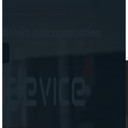
Geen producten in de
Maak een
afspraak
winkelwagen.
Bekijk alle reparaties
Reparaties
iPhone