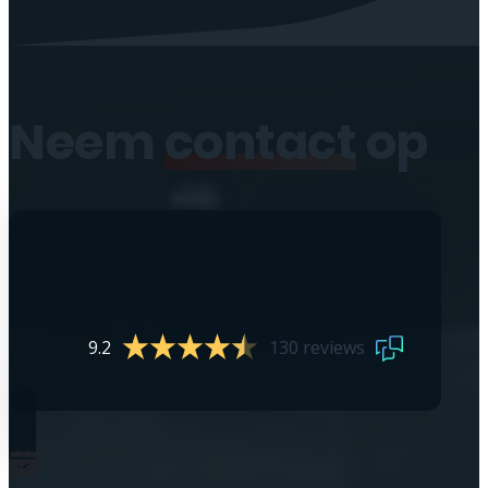
Neem
contact
op
9.2
130 reviews
0