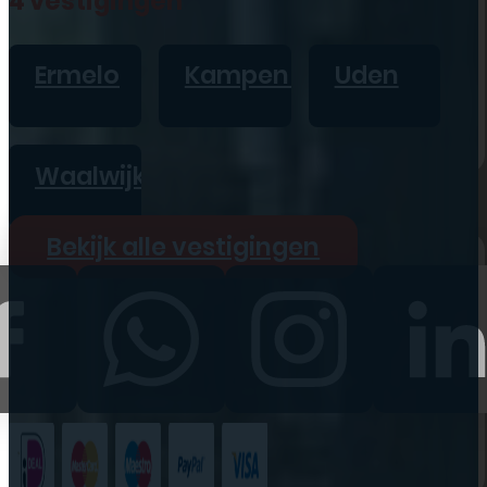
4 vestigingen
iPad
Overig
Ermelo
Kampen
Uden
Vraag offerte aan
Bekijk alle prijzen
Waalwijk
Producten
Bekijk alle vestigingen
iPhone
iPad
Refurbished
Accessoires
Bekijk alle
producten