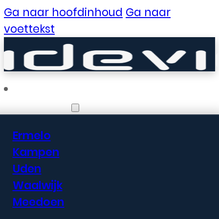
Ga naar hoofdinhoud
Ga naar
voettekst
Vestigingen
Ermelo
Er zijn geweldige
Kampen
Uden
dingen in het
Waalwijk
verschiet
Meedoen