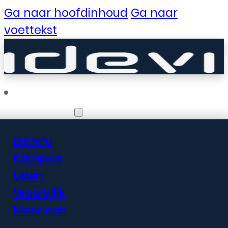
Ga naar hoofdinhoud
Ga naar
voettekst
Vestigingen
Ermelo
Er zijn geweldige
Kampen
Uden
dingen in het
Waalwijk
verschiet
Meedoen