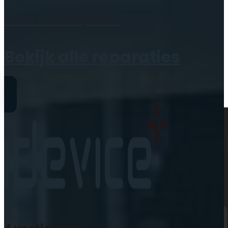
Geen producten in de
Maak een
afspraak
winkelwagen.
Bekijk alle reparaties
Reparaties
iPhone