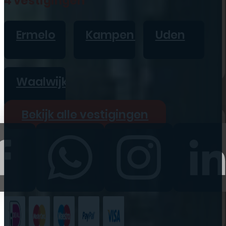
4 vestigingen
iPad
Overig
Ermelo
Kampen
Uden
Vraag offerte aan
Bekijk alle prijzen
Waalwijk
Producten
Bekijk alle vestigingen
iPhone
iPad
Refurbished
Accessoires
Bekijk alle
producten