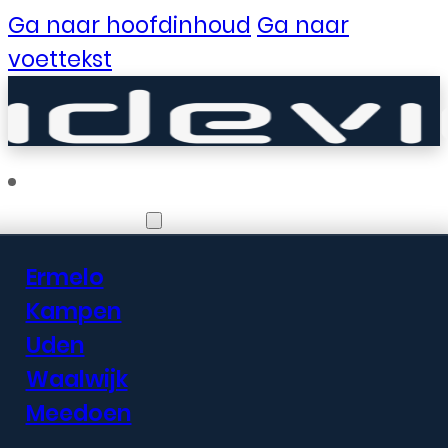
Ga naar hoofdinhoud
Ga naar
voettekst
Vestigingen
Ermelo
Er zijn geweldige
Kampen
Uden
dingen in het
Waalwijk
verschiet
Meedoen