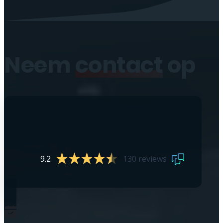
Neem
contact
op
9.2
130 reviews
0