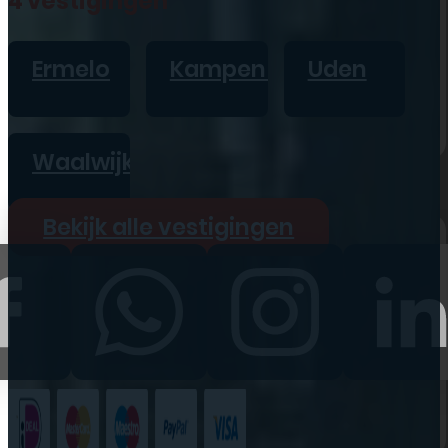
4 vestigingen
iPad
Overig
Ermelo
Kampen
Uden
Vraag offerte aan
Bekijk alle prijzen
Waalwijk
Producten
Bekijk alle vestigingen
iPhone
iPad
Refurbished
Accessoires
Bekijk alle
producten