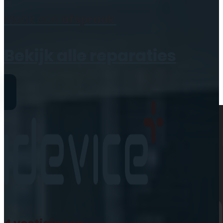
Geen producten in de
Maak een
afspraak
winkelwagen.
Bekijk alle reparaties
Reparaties
iPhone