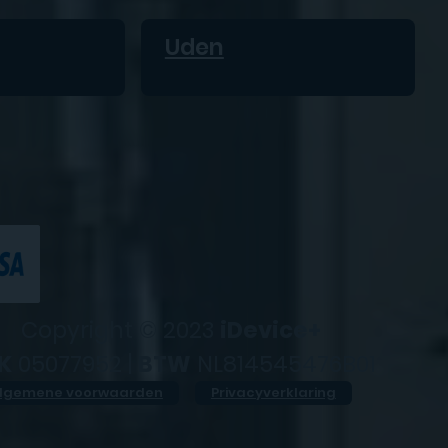
Uden
Copyright © 2023
iDevice+
K
05077952 |
BTW
NL814545476B01
lgemene voorwaarden
Privacyverklaring