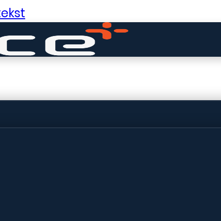
ekst
ldige dingen in 
ht! Onze winkel wordt momenteel gebo