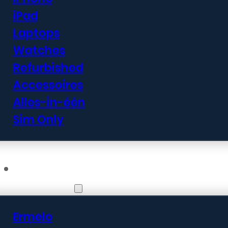
iPad
Laptops
Watches
Refurbished
Accessoires
Alles-in-één
Sim Only
Vestigingen
Ermelo