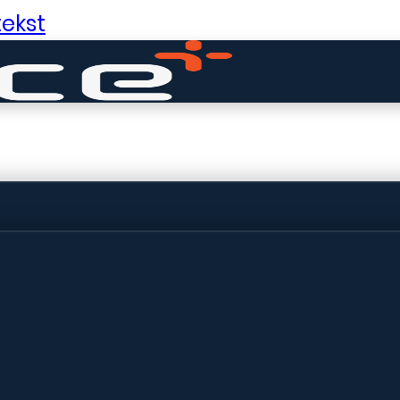
ekst
ldige dingen in 
ht! Onze winkel wordt momenteel gebo