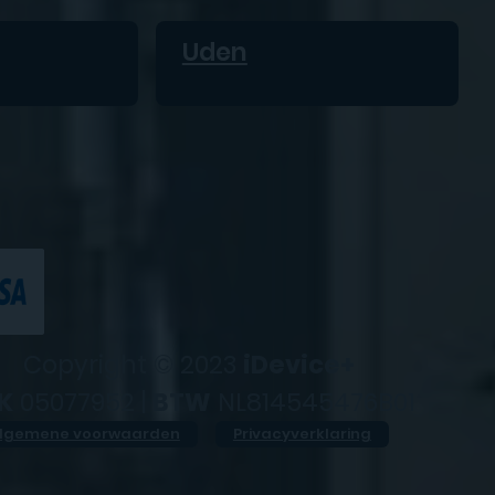
Uden
Copyright © 2023
iDevice+
K
05077952 |
BTW
NL814545476B01
lgemene voorwaarden
Privacyverklaring