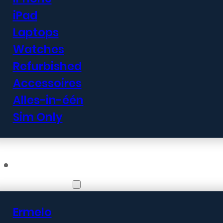
iPad
Laptops
Watches
Refurbished
Accessoires
Alles-in-één
Sim Only
Vestigingen
Ermelo