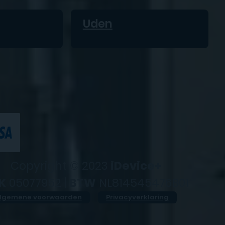
Uden
Copyright © 2023
iDevice+
K
05077952 |
BTW
NL814545476B01
lgemene voorwaarden
Privacyverklaring