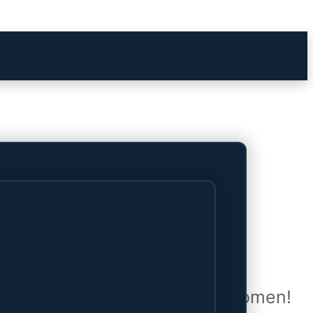
het verschiet
uwd en zal binnenkort online komen!