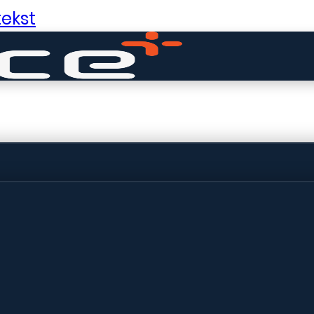
ekst
ldige dingen in 
ht! Onze winkel wordt momenteel gebo