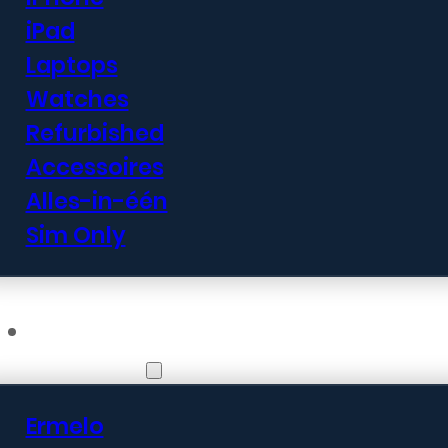
iPad
Laptops
Watches
Refurbished
Accessoires
Alles-in-één
Sim Only
Vestigingen
Ermelo