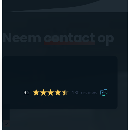
Neem
contact
op
9.2
130 reviews
0