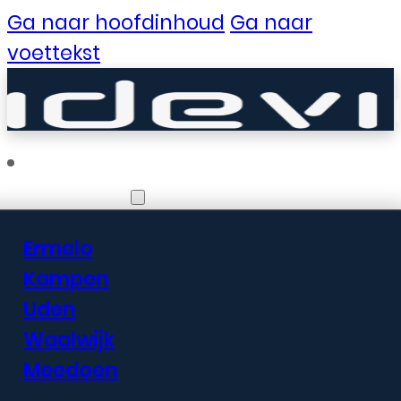
Ga naar hoofdinhoud
Ga naar
voettekst
Vestigingen
Ermelo
Er zijn geweldige
Kampen
Uden
dingen in het
Waalwijk
verschiet
Meedoen