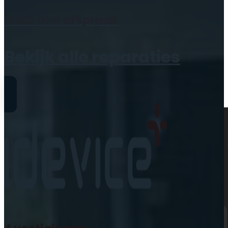
Geen producten in de
Maak een
afspraak
winkelwagen.
Bekijk alle reparaties
Reparaties
iPhone