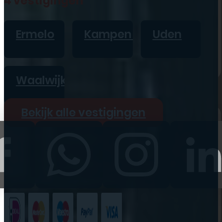
4 vestigingen
iPad
Overig
Ermelo
Kampen
Uden
Vraag offerte aan
Bekijk alle prijzen
Waalwijk
Producten
Bekijk alle vestigingen
iPhone
iPad
Refurbished
Accessoires
Bekijk alle
producten