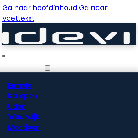
Ga naar hoofdinhoud
Ga naar
voettekst
Vestigingen
Ermelo
Er zijn geweldige
Kampen
Uden
dingen in het
Waalwijk
verschiet
Meedoen