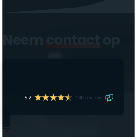
Neem
contact
op
9.2
130 reviews
0