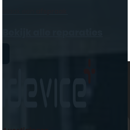
Geen producten in de
Maak een
afspraak
winkelwagen.
Bekijk alle reparaties
Reparaties
iPhone