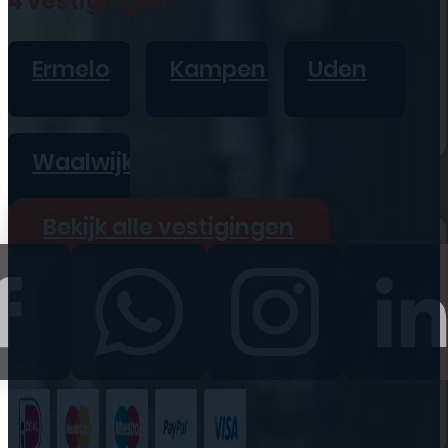
4 vestigingen
iPad
Overig
Ermelo
Kampen
Uden
Vraag offerte aan
Bekijk alle prijzen
Waalwijk
Producten
Bekijk alle vestigingen
iPhone
iPad
Refurbished
Accessoires
Bekijk alle
producten