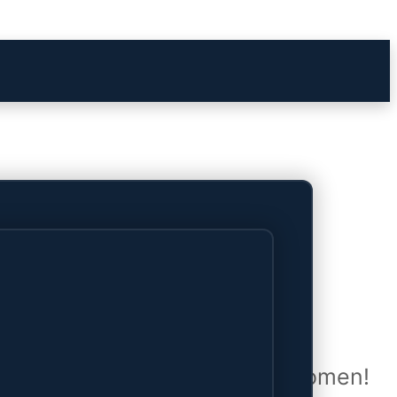
het verschiet
uwd en zal binnenkort online komen!