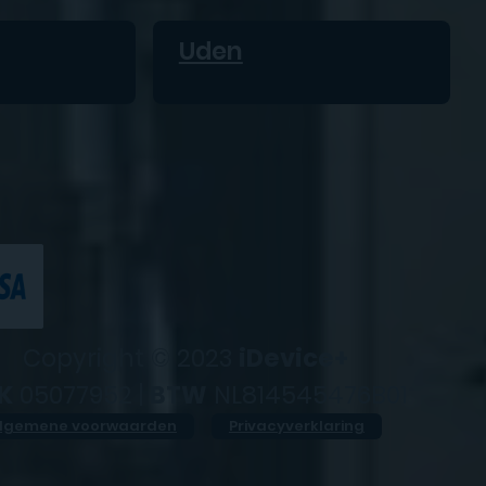
Uden
Copyright © 2023
iDevice+
K
05077952 |
BTW
NL814545476B01
lgemene voorwaarden
Privacyverklaring