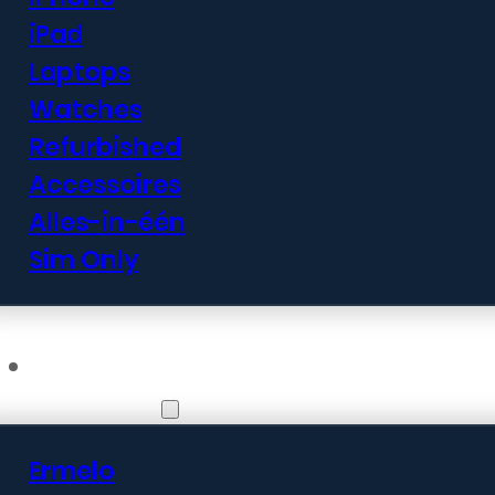
iPad
Laptops
Watches
Refurbished
Accessoires
Alles-in-één
Sim Only
Vestigingen
Ermelo