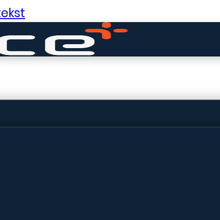
ekst
ldige dingen in 
ht! Onze winkel wordt momenteel gebo