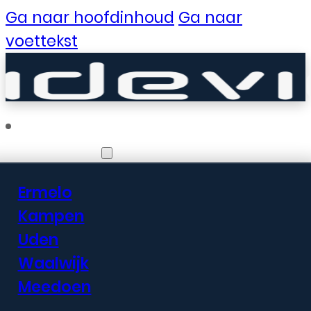
Ga naar hoofdinhoud
Ga naar
voettekst
Vestigingen
Ermelo
Er zijn geweldige
Kampen
Uden
dingen in het
Waalwijk
verschiet
Meedoen