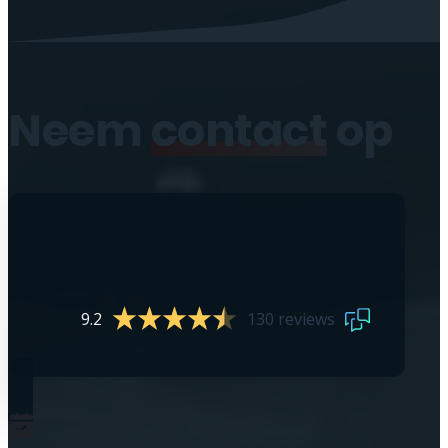
Neem
contact
op
9.2
130 reviews
0