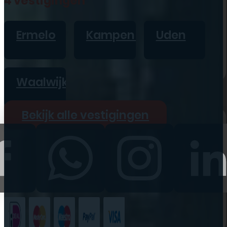
4 vestigingen
iPad
Overig
Ermelo
Kampen
Uden
Vraag offerte aan
Bekijk alle prijzen
Waalwijk
Producten
Bekijk alle vestigingen
iPhone
iPad
Refurbished
Accessoires
Bekijk alle
producten