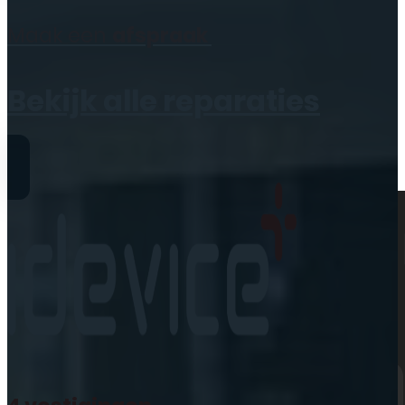
Geen producten in de
Maak een
afspraak
winkelwagen.
Bekijk alle reparaties
Reparaties
iPhone