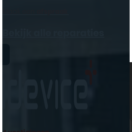
Geen producten in de
Maak een
afspraak
winkelwagen.
Bekijk alle reparaties
Reparaties
iPhone