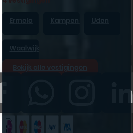
4 vestigingen
iPad
Overig
Ermelo
Kampen
Uden
Vraag offerte aan
Bekijk alle prijzen
Waalwijk
Producten
Bekijk alle vestigingen
iPhone
iPad
Refurbished
Accessoires
Bekijk alle
producten