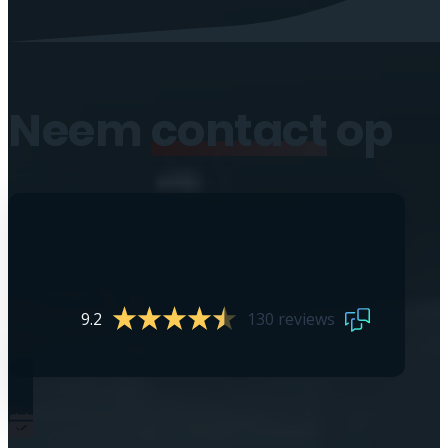
Neem
contact
op
9.2
130 reviews
0