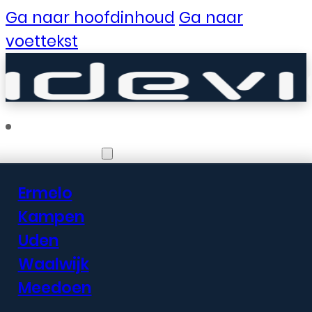
Ga naar hoofdinhoud
Ga naar
voettekst
Vestigingen
Ermelo
Er zijn geweldige
Kampen
Uden
dingen in het
Waalwijk
verschiet
Meedoen