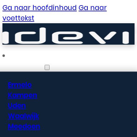
Ga naar hoofdinhoud
Ga naar
voettekst
Vestigingen
Ermelo
Er zijn geweldige
Kampen
Uden
dingen in het
Waalwijk
verschiet
Meedoen