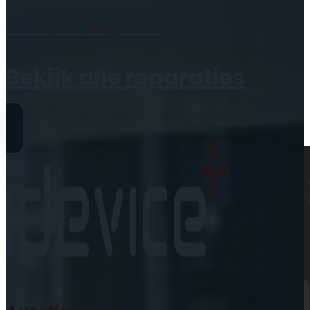
Geen producten in de
Maak een
afspraak
winkelwagen.
Bekijk alle reparaties
Reparaties
iPhone