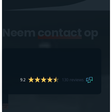
Neem
contact
op
9.2
130 reviews
0