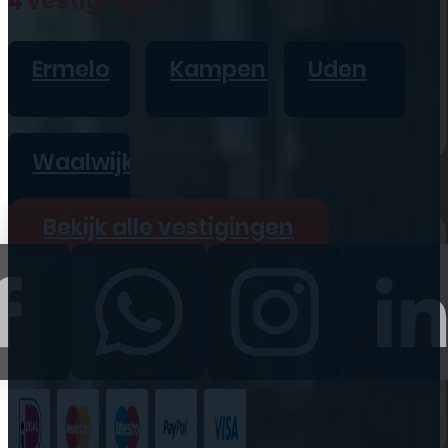
4 vestigingen
iPad
Overig
Ermelo
Kampen
Uden
Vraag offerte aan
Bekijk alle prijzen
Waalwijk
Producten
Bekijk alle vestigingen
iPhone
iPad
Refurbished
Accessoires
Bekijk alle
producten