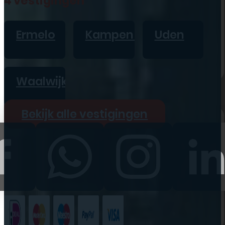
4 vestigingen
iPad
Overig
Ermelo
Kampen
Uden
Vraag offerte aan
Bekijk alle prijzen
Waalwijk
Producten
Bekijk alle vestigingen
iPhone
iPad
Refurbished
Accessoires
Bekijk alle
producten