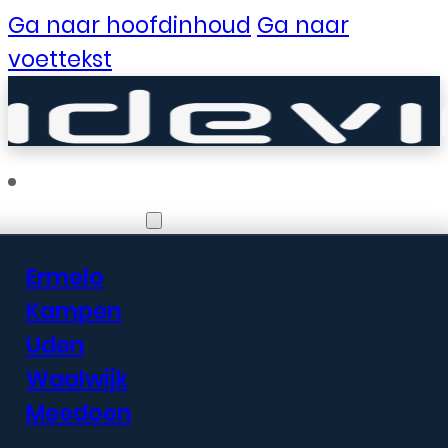
Ga naar hoofdinhoud
Ga naar
voettekst
Vestigingen
Ermelo
Er zijn geweldige
Kampen
Uden
dingen in het
Waalwijk
verschiet
Meedoen