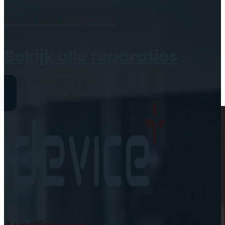
Geen producten in de
Maak een
afspraak
winkelwagen.
Bekijk alle reparaties
Reparaties
iPhone