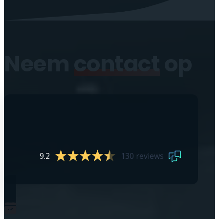
Neem
contact
op
9.2
130 reviews
0