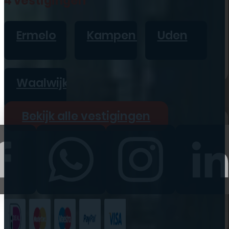
4 vestigingen
iPad
Overig
Ermelo
Kampen
Uden
Vraag offerte aan
Bekijk alle prijzen
Waalwijk
Producten
Bekijk alle vestigingen
iPhone
iPad
Refurbished
Accessoires
Bekijk alle
producten