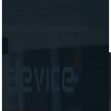
Geen producten in de
Maak een
afspraak
winkelwagen.
Bekijk alle reparaties
Reparaties
iPhone