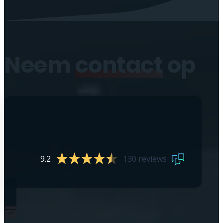
Neem
contact
op
9.2
130 reviews
0