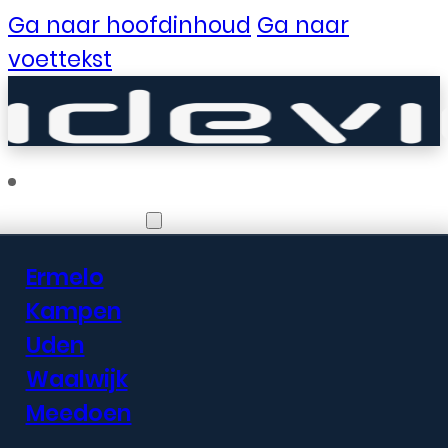
Ga naar hoofdinhoud
Ga naar
voettekst
Vestigingen
Ermelo
Er zijn geweldige
Kampen
Uden
dingen in het
Waalwijk
verschiet
Meedoen