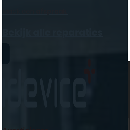
Geen producten in de
Maak een
afspraak
winkelwagen.
Bekijk alle reparaties
Reparaties
iPhone