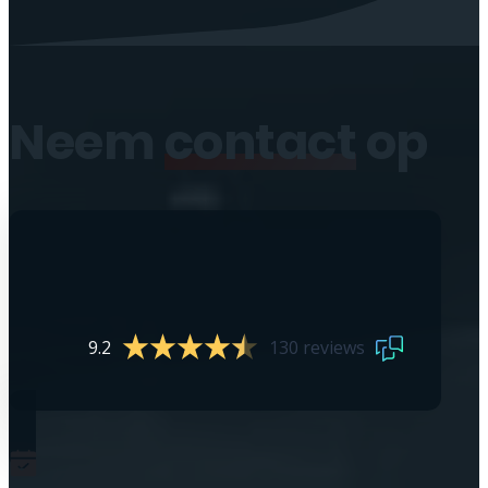
Neem
contact
op
9.2
130 reviews
0