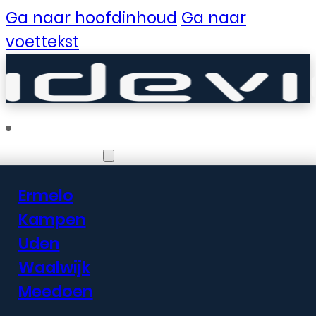
Ga naar hoofdinhoud
Ga naar
voettekst
Vestigingen
Ermelo
Er zijn geweldige
Kampen
Uden
dingen in het
Waalwijk
verschiet
Meedoen