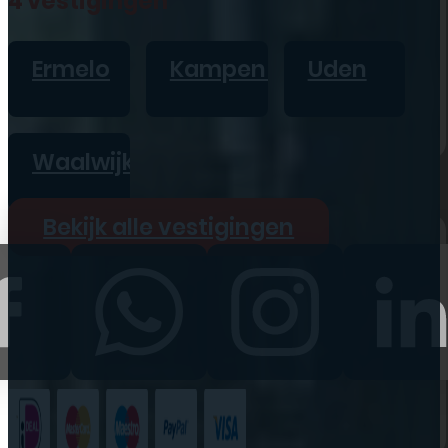
4 vestigingen
iPad
Overig
Ermelo
Kampen
Uden
Vraag offerte aan
Bekijk alle prijzen
Waalwijk
Producten
Bekijk alle vestigingen
iPhone
iPad
Refurbished
Accessoires
Bekijk alle
producten